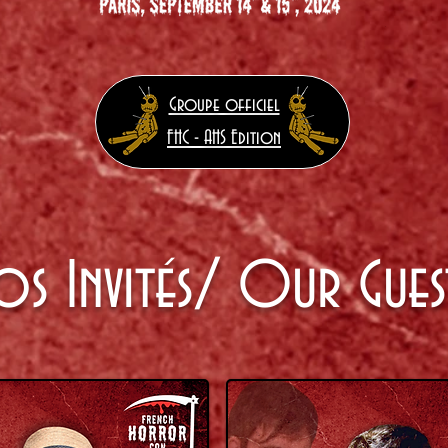
Groupe officiel
FHC - AHS Edition
os Invités/ Our Gues